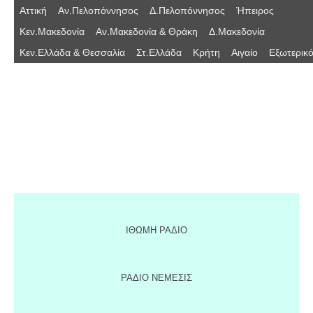
Αττική
Αν.Πελοπόννησος
Δ.Πελοπόννησος
Ήπειρος
Κεν.Μακεδονία
Αν.Μακεδονία & Θράκη
Δ.Μακεδονία
Κεν.Ελλάδα & Θεσσαλία
Στ.Ελλάδα
Κρήτη
Αιγαίο
Εξωτερικ
seven
24
Αν.Πελοπόν
νησος
ΙΘΩΜΗ ΡΑΔΙΟ
ΡΑΔΙΟ ΝΕΜΕΣΙΣ