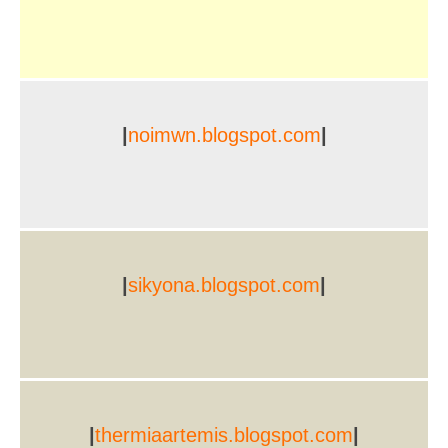
|
noimwn.blogspot.com
|
|
sikyona.blogspot.com
|
|
thermiaartemis.blogspot.com
|