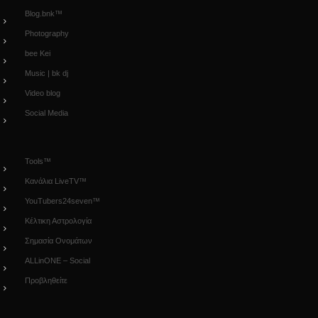
Blog.bnk™
Photography
bee Kei
Music | bk dj
Video blog
Social Media
Tools™
Κανάλια LiveTV™
YouTubers24seven™
Κέλτικη Αστρολογία
Σημασία Ονομάτων
ALLinONE – Social
Προβληθείτε