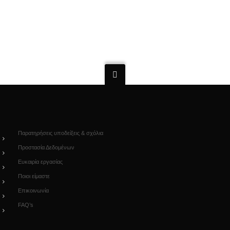
κάνοντας
κλικ εδώ.
Παρατηρήσεις υποδείξεις & σχόλια
Προστασία Δεδομένων
Ευκαιρία εργασίας
Ποιοι είμαστε
Επικοινωνία
FAQ’s