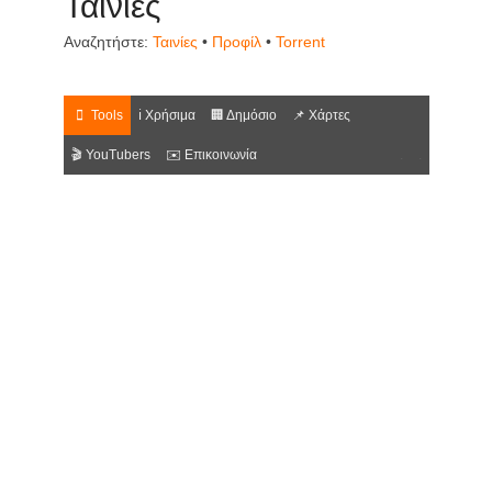
Ταινίες
Αναζητήστε:
Ταινίες
•
Προφίλ
•
Torrent
Tools
ℹ️ Χρήσιμα
🏢 Δημόσιο
📌 Χάρτες
🎬 YouTubers
✉️ Επικοινωνία
.
.