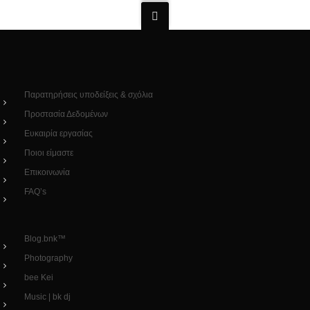
Παρατηρήσεις υποδείξεις & σχόλια
Προστασία Δεδομένων
Ευκαιρία εργασίας
Ποιοι είμαστε
Επικοινωνία
FAQ’s
Blog.bnk™
Photography
bee Kei
Music | bk dj