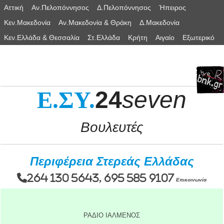
Αττική
Αν.Πελοπόννησος
Δ.Πελοπόννησος
Ήπειρος
Κεν.Μακεδονία
Αν.Μακεδονία & Θράκη
Δ.Μακεδονία
Κεν.Ελλάδα & Θεσσαλία
Στ.Ελλάδα
Κρήτη
Αιγαίο
Εξωτερικό
24
seven
Ε.ΣΥ.
Βουλευτές
Περιφέρεια Στερεάς Ελλάδας
264 130 5643, 695 585 9107
Επικοινωνία
ΡΑΔΙΟ ΙΑΛΜΕΝΟΣ