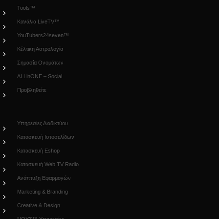
Tools™
Κανάλια LiveTV™
YouTubers24seven™
Κέλτικη Αστρολογία
Σημασία Ονομάτων
ALLinONE – Social
Προβληθείτε
Υπηρεσίες Διαδικτύου
Κατασκευή Ιστοσελίδων
Κατασκευή Eshop
Κατασκευή Web TV Radio
Ανάπτυξη Εφαρμογών
Marketing & Branding
Creative & Design