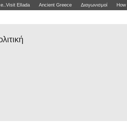
e..Visit Ellada
Ancient Greece
Διαγωνισμοί
How 
ολιτική
Εγγραφή!
τια (βίντεο) του bk – bee kei που ίσως όλοι θα
εγαλύτερη σημασία.
ι δεν εκφράζει σε καμία περίπτωση πολιτικές πεποιθήσεις και