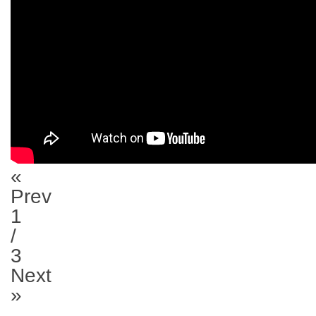
«
Prev
1
/
3
Next
»