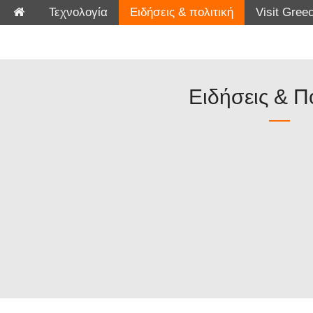
Τεχνολογία
Ειδήσεις & πολιτική
Visit Greec
Ειδήσεις & Π
Εδώ δείτε πράγματα – καταστάσεις – γεγονότα μέσα από τα μά
έπρεπε να έχουμε δώσει λίγο μ
Το υλικό που γνωστοποιείται προσπαθεί να καταγράψει τα γεγονότα ως έχουν κα
απόψεις…