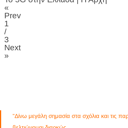
«
Prev
1
/
3
Next
»
"
Δίνω μεγάλη σημασία στα σχόλια και τις π
βελτιώνομαι διαρκώς.