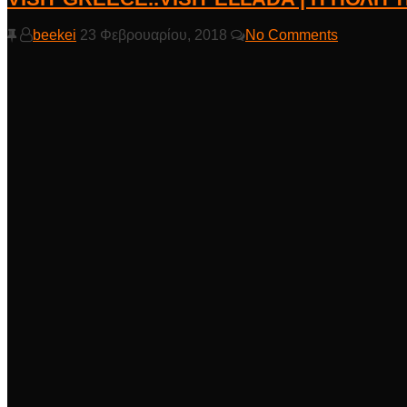
beekei
23 Φεβρουαρίου, 2018
No Comments