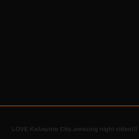
LOVE Καλαμάτα City..amazing night video!!!